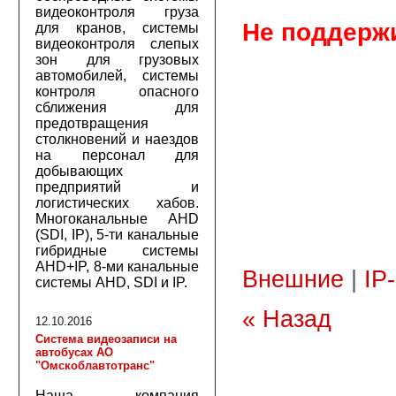
видеоконтроля груза
Не поддерж
для кранов, системы
видеоконтроля слепых
зон для грузовых
автомобилей, системы
контроля опасного
сближения для
предотвращения
столкновений и наездов
на персонал для
добывающих
предприятий и
логистических хабов.
Многоканальные AHD
(SDI, IP), 5-ти канальные
гибридные системы
AHD+IP, 8-ми канальные
Внешние
|
IP
системы AHD, SDI и IP.
« Назад
12.10.2016
Система видеозаписи на
автобусах АО
"Омскоблавтотранс"
Наша компания