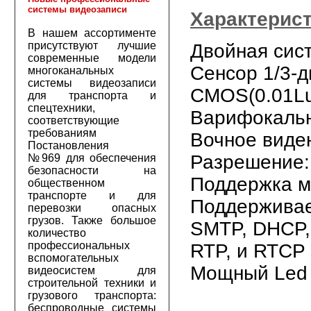
системы видеозаписи
Характерист
В нашем ассортименте
присутствуют лучшие
Двойная сис
современные модели
Сенсор 1/3-
многоканальных
системы видеозаписи
CMOS(0.01Lu
для транспорта и
спецтехники,
Варифокальн
соответствующие
требованиям
Вочное виде
Постановления
Разрешение:
№969 для обеспечения
безопасности на
Поддержка м
общественном
транспорте и для
Поддерживаем
перевозки опасных
грузов. Также большое
SMTP, DHCP,
количество
профессиональных
RTP, и RTCP
вспомогательных
Мощный Led
видеосистем для
строительной техники и
грузового транспорта:
беспроводные системы