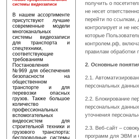
получить о посетител
системы видеозаписи
не несет ответственн
В нашем ассортименте
перейти по ссылкам, 
присутствуют лучшие
современные модели
контролирует и не не
многоканальных
которые Пользователь
системы видеозаписи
для транспорта и
контролем.рф, включ
спецтехники,
правилам обработки 
соответствующие
требованиям
2. Основные поняти
Постановления
№969 для обеспечения
безопасности на
2.1. Автоматизирован
общественном
персональных данных
транспорте и для
перевозки опасных
грузов. Также большое
2.2. Блокирование п
количество
персональных данных
профессиональных
уточнения персональ
вспомогательных
видеосистем для
строительной техники и
2.3. Веб-сайт – сово
грузового транспорта:
программ для ЭВМ и 
беспроводные системы