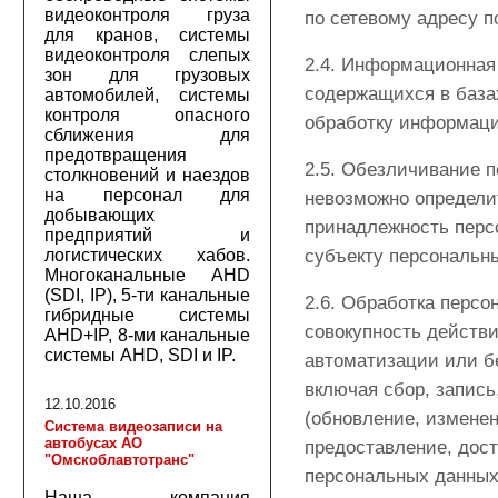
видеоконтроля груза
по сетевому адресу п
для кранов, системы
видеоконтроля слепых
2.4. Информационная
зон для грузовых
содержащихся в база
автомобилей, системы
контроля опасного
обработку информаци
сближения для
предотвращения
2.5. Обезличивание 
столкновений и наездов
на персонал для
невозможно определи
добывающих
принадлежность перс
предприятий и
логистических хабов.
субъекту персональн
Многоканальные AHD
(SDI, IP), 5-ти канальные
2.6. Обработка персо
гибридные системы
совокупность действ
AHD+IP, 8-ми канальные
системы AHD, SDI и IP.
автоматизации или б
включая сбор, запись
12.10.2016
(обновление, изменен
Система видеозаписи на
автобусах АО
предоставление, дост
"Омскоблавтотранс"
персональных данных
Наша компания