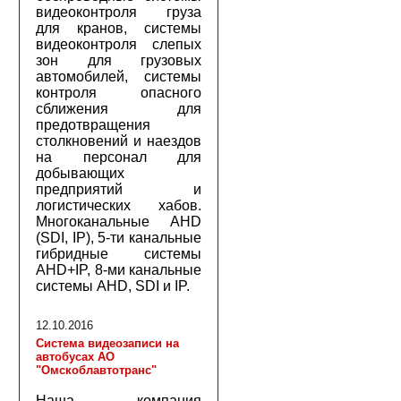
видеоконтроля груза
для кранов, системы
видеоконтроля слепых
зон для грузовых
автомобилей, системы
контроля опасного
сближения для
предотвращения
столкновений и наездов
на персонал для
добывающих
предприятий и
логистических хабов.
Многоканальные AHD
(SDI, IP), 5-ти канальные
гибридные системы
AHD+IP, 8-ми канальные
системы AHD, SDI и IP.
12.10.2016
Система видеозаписи на
автобусах АО
"Омскоблавтотранс"
Наша компания